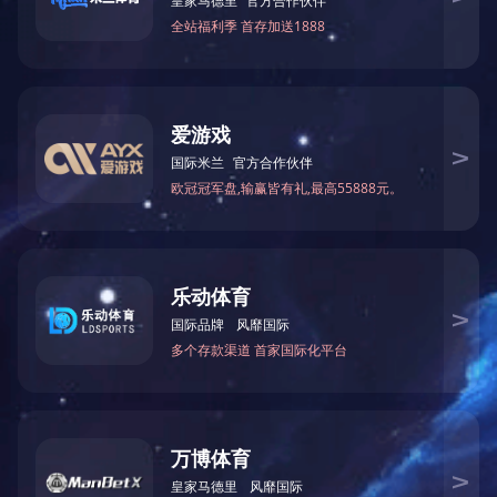
器、省级众创空间
，
安徽省科技大市
场城市合伙人
。
大学科技园在市校共建领导小组
的指导下，重点围绕职业安全健康、
新材料、新能源、大数据、人工智能
及先进制造等领域，争创国家级大学
科技园，形成集创新研发、成果转
化、企业孵化、人才培养于一体的环
大学科技园区，发挥产教融合引领
地、师生创新创业实践地、技术转移
承载地、科技型企业孵化地、产业生
态培育地作用，打造成为培育发展淮